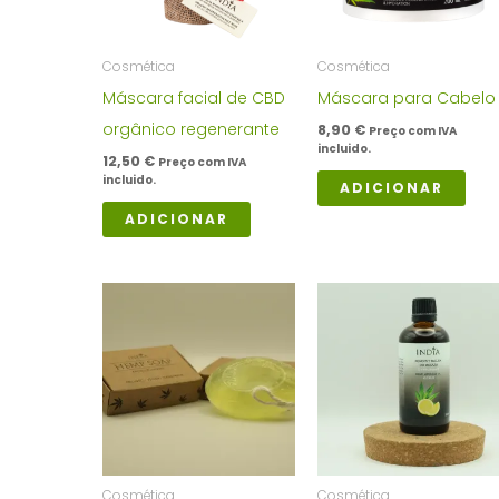
Cosmética
Cosmética
Máscara facial de CBD
Máscara para Cabelo
orgânico regenerante
8,90
€
Preço com IVA
incluido.
12,50
€
Preço com IVA
incluido.
ADICIONAR
ADICIONAR
Cosmética
Cosmética