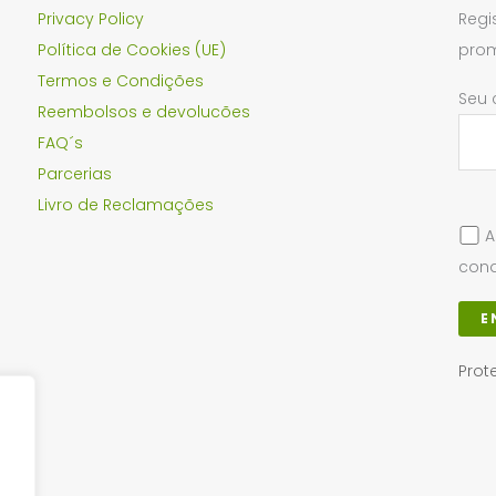
Privacy Policy
Regi
Política de Cookies (UE)
prom
Termos e Condições
Seu 
Reembolsos e devolucões
FAQ´s
Parcerias
Livro de Reclamações
A
cond
Prot
Loja