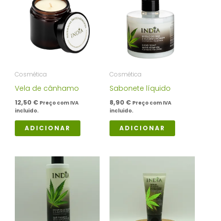
Cosmética
Cosmética
Vela de cânhamo
Sabonete líquido
12,50
€
8,90
€
Preço com IVA
Preço com IVA
incluido.
incluido.
ADICIONAR
ADICIONAR