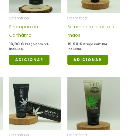
Cosmética
Cosmética
Shampoo de
Sérum para o rosto e
Canhâmo
mãos
13,90
€
19,90
€
Preço com IVA
Preço com IVA
incluido.
incluido.
ADICIONAR
ADICIONAR
Cosmética
Cosmética