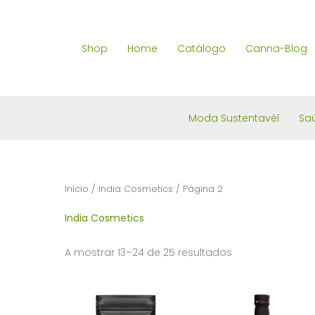
Skip
to
Shop
Home
Catálogo
Canna-Blog
content
Moda Sustentavél
Sa
Início
/
India Cosmetics
/ Página 2
India Cosmetics
Ordenado
A mostrar 13–24 de 25 resultados
por
popularidade