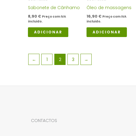
Sabonete de Cânhamo
Óleo de massagens
8,90
€
16,90
€
Preço com IVA
Preço com IVA
incluido.
incluido.
ADICIONAR
ADICIONAR
←
1
2
3
→
CONTACTOS