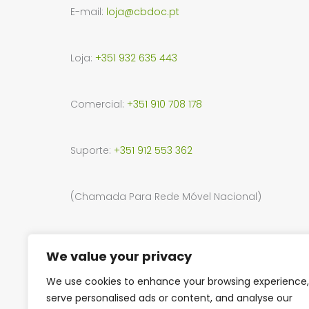
E-mail:
loja@cbdoc.pt
Loja:
+351 932 635 443
Comercial:
+351 910 708 178
Suporte:
+351 912 553 362
(Chamada Para Rede Móvel Nacional)
Endereço:
R. da Junta de Freguesia 34, 2330-114, 
We value your privacy
15, Shoping Park, Entroncamento
We use cookies to enhance your browsing experience,
serve personalised ads or content, and analyse our