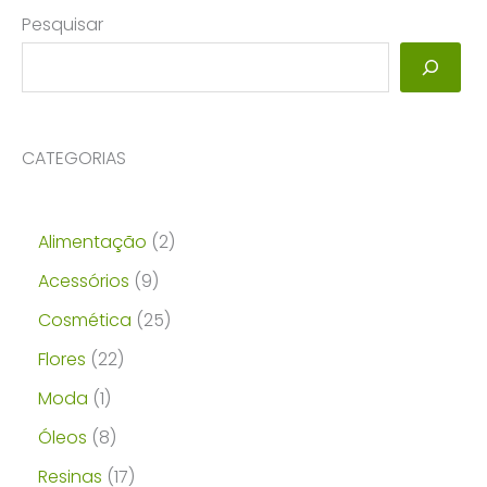
Pesquisar
CATEGORIAS
2
Alimentação
2
p
9
Acessórios
9
r
p
2
Cosmética
25
o
r
5
2
Flores
22
d
o
p
2
1
Moda
1
u
d
r
p
p
8
Óleos
8
t
u
o
r
r
p
1
Resinas
17
o