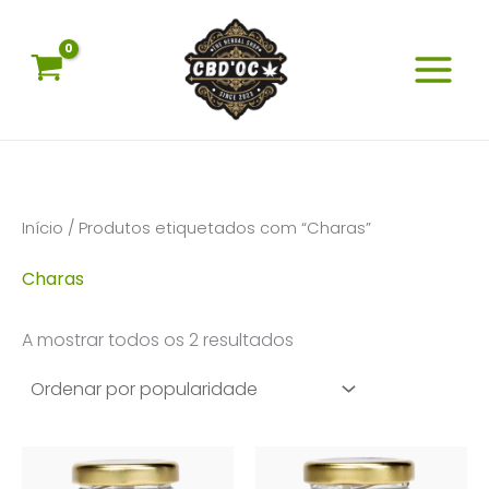
Skip
to
content
Início
/ Produtos etiquetados com “Charas”
Charas
Ordenado
A mostrar todos os 2 resultados
por
popularidade