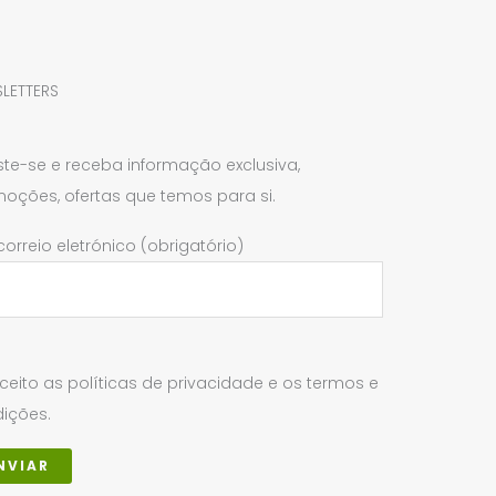
s
LETTERS
ste-se e receba informação exclusiva,
oções, ofertas que temos para si.
correio eletrónico (obrigatório)
ceito as políticas de privacidade e os termos e
ições.