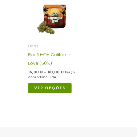
Flores
Flor 10-OH California
Love (50%)
Price
15,00
€
–
40,00
€
Preço
range:
com IVA incluido.
15,00 €
This
through
VER OPÇÕES
40,00 €
product
has
multiple
variants.
The
options