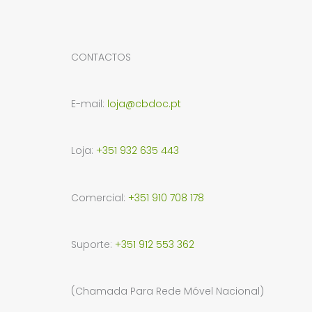
may
be
CONTACTOS
chosen
on
the
E-mail:
loja@cbdoc.pt
product
page
Loja:
+351 932 635 443
Comercial:
+351 910 708 178
Suporte:
+351 912 553 362
(Chamada Para Rede Móvel Nacional)