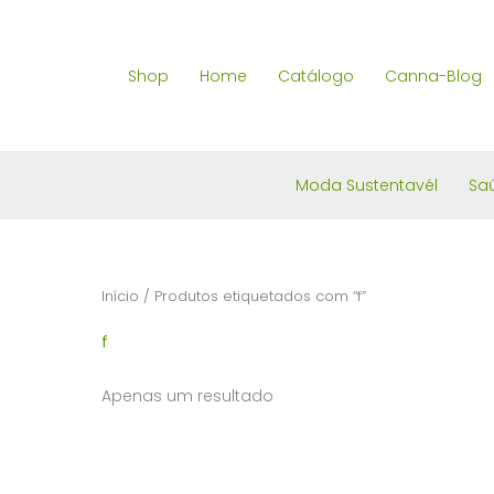
Skip
to
Shop
Home
Catálogo
Canna-Blog
content
Moda Sustentavél
Sa
Início
/ Produtos etiquetados com “f”
f
Apenas um resultado