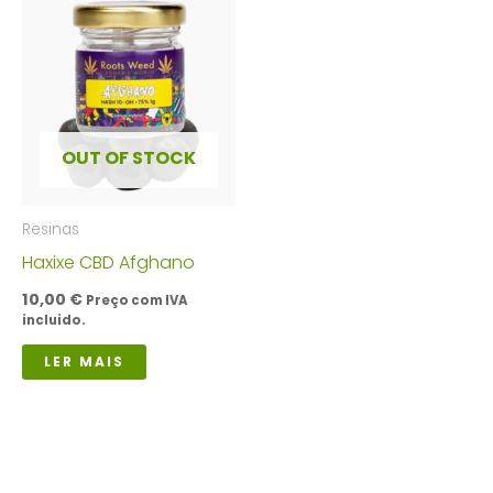
OUT OF STOCK
Resinas
Haxixe CBD Afghano
10,00
€
Preço com IVA
incluido.
LER MAIS