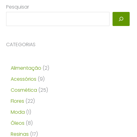
Pesquisar
CATEGORIAS
2
Alimentação
2
p
9
Acessórios
9
r
p
2
Cosmética
25
o
r
5
2
Flores
22
d
o
p
2
1
Moda
1
u
d
r
p
p
8
Óleos
8
t
u
o
r
r
p
1
Resinas
17
o