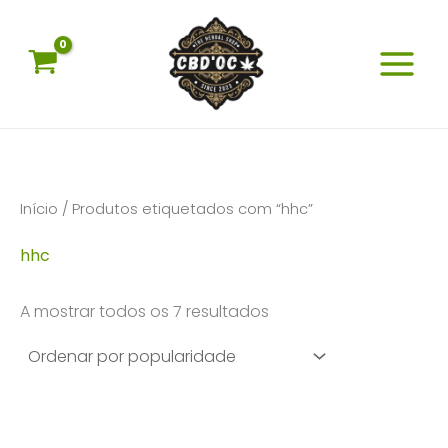
Skip
to
content
Início
/ Produtos etiquetados com “hhc”
hhc
Ordenado
A mostrar todos os 7 resultados
por
popularidade