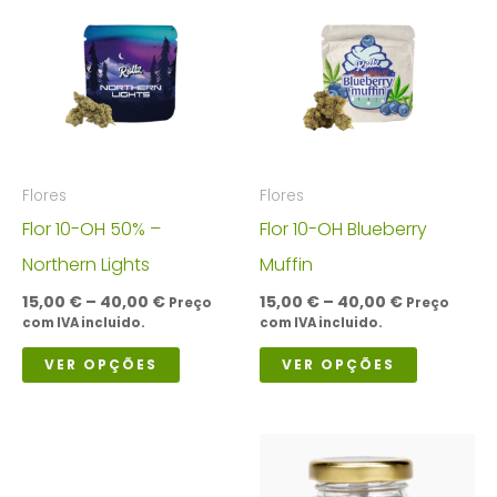
Flores
Flores
Flor 10-OH 50% –
Flor 10-OH Blueberry
Northern Lights
Muffin
Price
Price
15,00
€
–
40,00
€
15,00
€
–
40,00
€
Preço
Preço
range:
range:
com IVA incluido.
com IVA incluido.
15,00 €
15,00 €
This
This
through
through
VER OPÇÕES
VER OPÇÕES
40,00 €
40,00 €
product
product
has
has
multiple
multiple