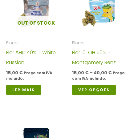
The
options
OUT OF STOCK
may
be
Flores
Flores
chosen
Flor ΔHC 40% – White
Flor 10-OH 50% –
on
Russian
Montgomery Benz
the
Price
15,00
€
15,00
€
–
40,00
€
product
Preço com IVA
Preço
range:
incluido.
com IVA incluido.
page
15,00 €
This
through
LER MAIS
VER OPÇÕES
40,00 €
product
has
multiple
variants.
The