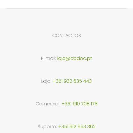
4
s
t
u
u
d
r
p
o
t
t
u
o
r
s
o
o
t
d
o
s
CONTACTOS
o
u
d
s
t
u
o
t
E-mail:
loja@cbdoc.pt
s
o
s
Loja:
+351 932 635 443
Comercial:
+351 910 708 178
Suporte:
+351 912 553 362