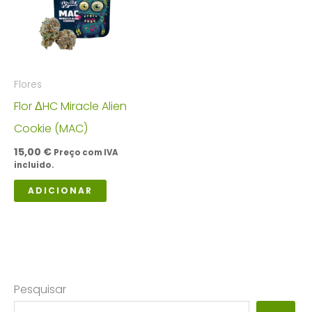
options
may
be
Flores
chosen
Flor ΔHC Miracle Alien
on
Cookie (MAC)
the
15,00
€
product
Preço com IVA
incluido.
page
ADICIONAR
Pesquisar