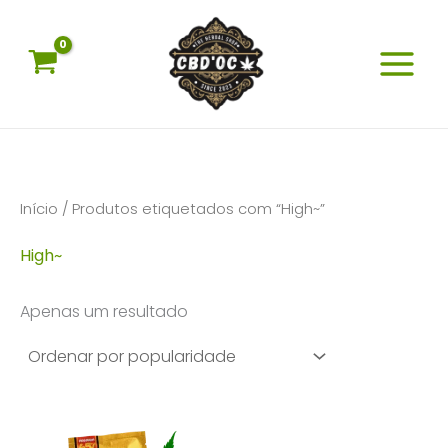
Skip
to
content
Início
/ Produtos etiquetados com “High~”
High~
Apenas um resultado