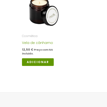
Cosmética
Vela de cânhamo
12,50
€
Preço com IVA
incluido.
ADICIONAR