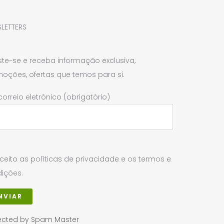
s
LETTERS
ste-se e receba informação exclusiva,
oções, ofertas que temos para si.
correio eletrónico (obrigatório)
ceito as políticas de privacidade e os termos e
ições.
ected by Spam Master