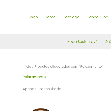
Skip
to
Shop
Home
Catálogo
Canna-Blog
content
Moda Sustentavél
Sa
Início
/ Produtos etiquetados com “Relaxamento”
Relaxamento
Apenas um resultado