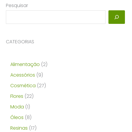
Pesquisar
CATEGORIAS
2
Alimentação
2
p
9
Acessórios
9
r
p
2
Cosmética
27
o
r
7
2
Flores
22
d
o
p
2
1
Moda
1
u
d
r
p
p
8
Óleos
8
t
u
o
r
r
p
1
Resinas
17
o
t