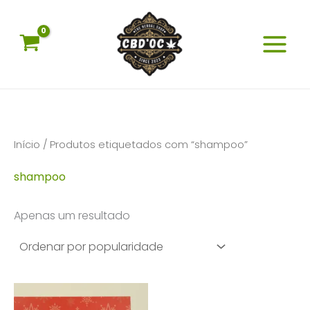
Skip
to
content
Início
/ Produtos etiquetados com “shampoo”
shampoo
Apenas um resultado