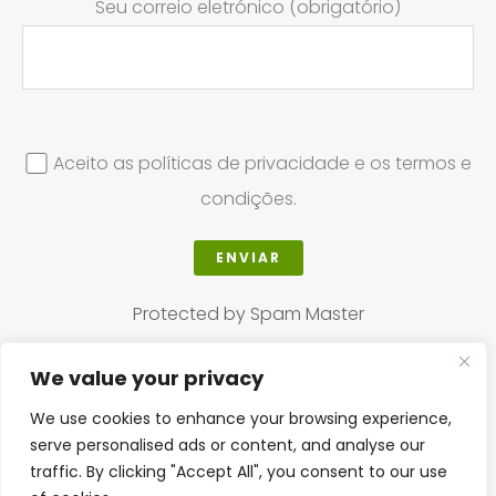
Seu correio eletrónico (obrigatório)
Aceito as políticas de privacidade e os termos e
condições.
Protected by Spam Master
We value your privacy
We use cookies to enhance your browsing experience,
Copyright © 2025
The Herbal Shop CBO´oc
serve personalised ads or content, and analyse our
traffic. By clicking "Accept All", you consent to our use
|
Powered by
Fredy Rosales