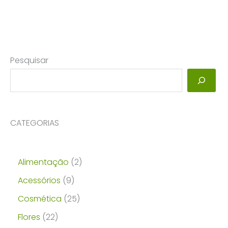
Pesquisar
CATEGORIAS
2
Alimentação
2
p
9
Acessórios
9
r
p
2
Cosmética
25
o
r
5
2
Flores
22
d