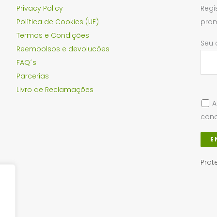
Privacy Policy
Regi
Política de Cookies (UE)
prom
Termos e Condições
Seu 
Reembolsos e devolucões
FAQ´s
Parcerias
Livro de Reclamações
A
cond
Prot
Loja