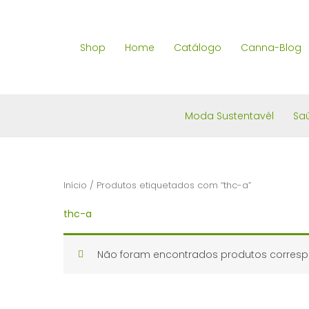
Skip
to
Shop
Home
Catálogo
Canna-Blog
content
Moda Sustentavél
Sa
Início
/ Produtos etiquetados com “thc-a”
thc-a
Não foram encontrados produtos corresp