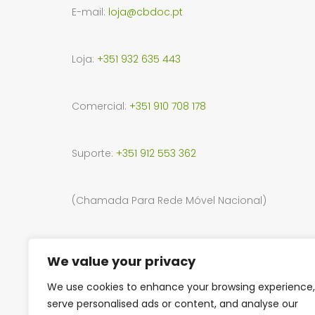
E-mail:
loja@cbdoc.pt
Loja:
+351 932 635 443
Comercial:
+351 910 708 178
Suporte:
+351 912 553 362
(Chamada Para Rede Móvel Nacional)
Endereço:
R. da Junta de Freguesia 34, 2330-114, 
We value your privacy
15, Shoping Park, Entroncamento
We use cookies to enhance your browsing experience,
serve personalised ads or content, and analyse our