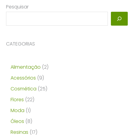
Pesquisar
CATEGORIAS
2
Alimentação
2
p
9
Acessórios
9
r
p
2
Cosmética
25
o
r
5
2
Flores
22
d
o
p
2
1
Moda
1
u
d
r
p
p
8
Óleos
8
t
u
o
r
r
p
1
Resinas
17
o