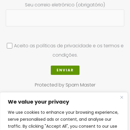
Seu correio eletrónico (obrigatório)
Aceito as políticas de privacidade e os termos e
condições.
Protected by Spam Master
We value your privacy
We use cookies to enhance your browsing experience,
Copyright © 2025
The Herbal Shop CBO´oc
serve personalised ads or content, and analyse our
traffic. By clicking "Accept All", you consent to our use
|
Powered by
Fredy Rosales