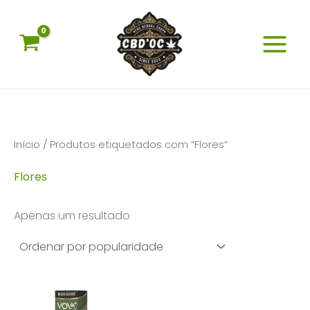
Skip
to
content
Início
/ Produtos etiquetados com “Flores”
Flores
Apenas um resultado