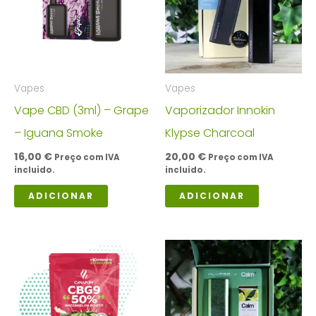
Vapes
Vapes
Vape CBD (3ml) – Grape
Vaporizador Innokin
– Iguana Smoke
Klypse Charcoal
16,00
€
20,00
€
Preço com IVA
Preço com IVA
incluido.
incluido.
ADICIONAR
ADICIONAR