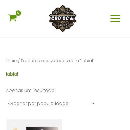
Skip
to
content
Início
/ Produtos etiquetados com “labial”
labial
Apenas um resultado