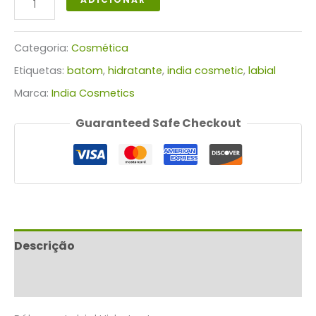
de
Bálsamo
Categoria:
Cosmética
labial
Etiquetas:
batom
,
hidratante
,
india cosmetic
,
labial
3,8
Marca:
India Cosmetics
g
Guaranteed Safe Checkout
Descrição
Avaliações (0)