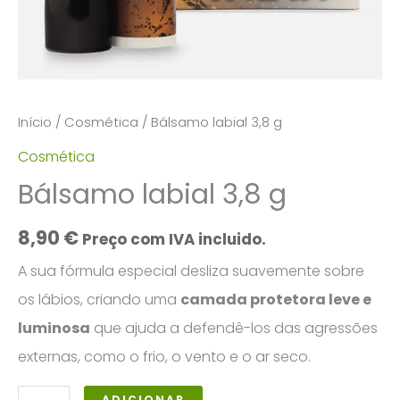
Início
/
Cosmética
/ Bálsamo labial 3,8 g
Cosmética
Bálsamo labial 3,8 g
8,90
€
Preço com IVA incluido.
A sua fórmula especial desliza suavemente sobre
os lábios, criando uma
camada protetora leve e
luminosa
que ajuda a defendê-los das agressões
externas, como o frio, o vento e o ar seco.
Quantidade
ADICIONAR