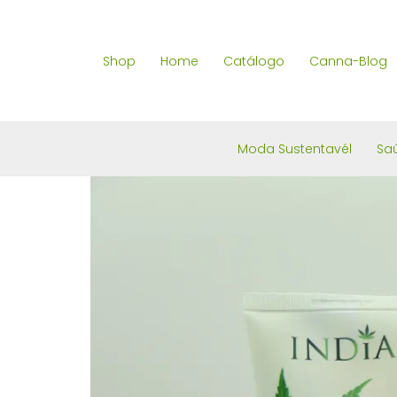
Skip
to
Shop
Home
Catálogo
Canna-Blog
content
Moda Sustentavél
Sa