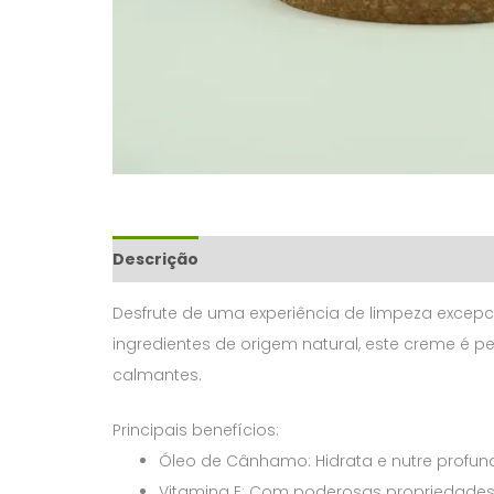
Descrição
Avaliações (0)
Desfrute de uma experiência de limpeza exce
ingredientes de origem natural, este creme é p
calmantes.
Principais benefícios:
Óleo de Cânhamo:
Hidrata e nutre profun
Vitamina E:
Com poderosas propriedades ant