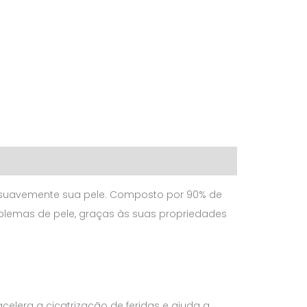
r suavemente sua pele. Composto por 90% de
roblemas de pele, graças às suas propriedades
celera a cicatrização de feridas e ajuda a