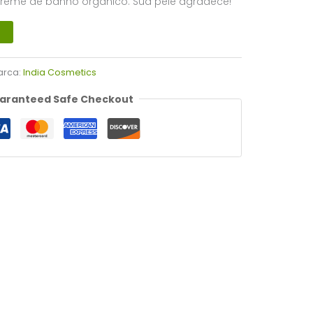
eme de banho orgânico. Sua pele agradece!
arca:
India Cosmetics
aranteed Safe Checkout