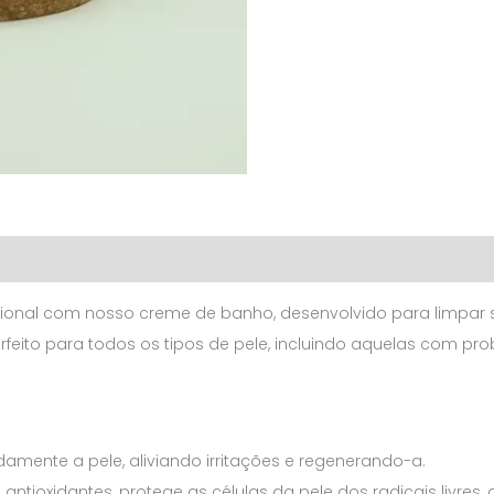
pcional com nosso creme de banho, desenvolvido para limpa
erfeito para todos os tipos de pele, incluindo aquelas com p
damente a pele, aliviando irritações e regenerando-a.
ioxidantes, protege as células da pele dos radicais livres, a