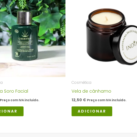
ca
Cosmética
a Soro Facial
Vela de cânhamo
12,50
€
Preço com IVA incluido.
Preço com IVA incluido.
CIONAR
ADICIONAR