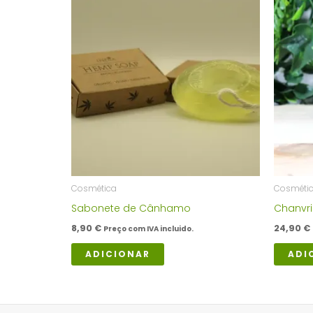
Cosmética
Cosméti
Sabonete de Cânhamo
Chanvri
8,90
€
24,90
€
Preço com IVA incluido.
ADICIONAR
ADI