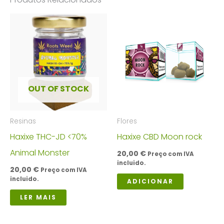
OUT OF STOCK
Resinas
Flores
Haxixe THC-JD <70%
Haxixe CBD Moon rock
Animal Monster
20,00
€
Preço com IVA
incluido.
20,00
€
Preço com IVA
incluido.
ADICIONAR
LER MAIS