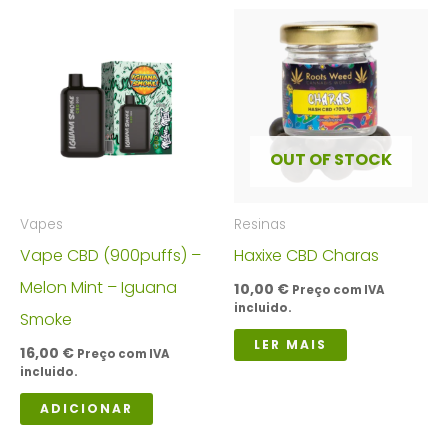
OUT OF STOCK
Vapes
Resinas
Vape CBD (900puffs) –
Haxixe CBD Charas
Melon Mint – Iguana
10,00
€
Preço com IVA
incluido.
Smoke
LER MAIS
16,00
€
Preço com IVA
incluido.
ADICIONAR