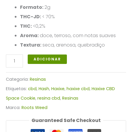
Formato:
2g
THC-JD:
< 70%
THC:
<0,2%
Aroma:
doce, terroso, com notas suaves
Textura:
seca, arenosa, quebradiço
Quantidade
ADICIONAR
de
Haxixe
Categoria:
Resinas
CBD
Etiquetas:
cbd
,
Hash
,
Haxixe
,
haxixe cbd
,
Haxixe CBD
Space
Space Cookie
,
resina cbd
,
Resinas
Cookie
Marca:
Roots Weed
Guaranteed Safe Checkout