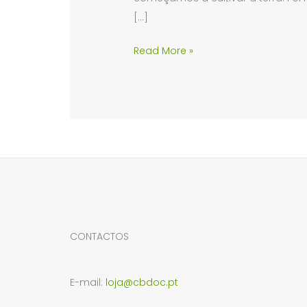
[…]
História
Read More »
do
cannabis
na
humanidade
de
planta
ancestral
a
recurso
CONTACTOS
moderno
E-mail:
loja@cbdoc.pt