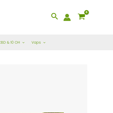
Search
CBD & 10 OH
Vaps