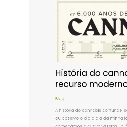
História do cann
recurso modern
Blog
A história do cannabis confunde-s
ou observo o dia a dia da minha 
começámos a cultivar a terra. Foi 