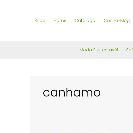
Skip
to
Shop
Home
Catálogo
Canna-Blog
content
Moda Sustentavél
Sa
canhamo