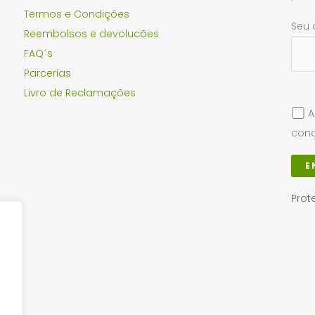
Termos e Condições
Seu 
Reembolsos e devolucões
FAQ´s
Parcerias
Livro de Reclamações
A
cond
Prot
Loja