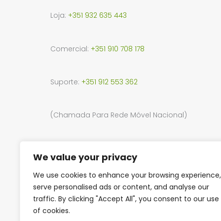
Loja:
+351 932 635 443
Comercial:
+351 910 708 178
Suporte:
+351 912 553 362
(Chamada Para Rede Móvel Nacional)
Endereço:
R. da Junta de Freguesia 34, 2330-114, 
We value your privacy
15, Shoping Park, Entroncamento
We use cookies to enhance your browsing experience,
serve personalised ads or content, and analyse our
traffic. By clicking "Accept All", you consent to our use
of cookies.